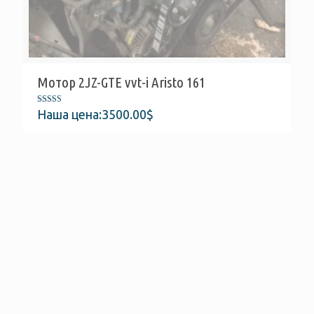
Мотор 2JZ-GTE vvt-i Aristo 161
Rated
Наша цена:
3500.00
$
5.00
out of 5