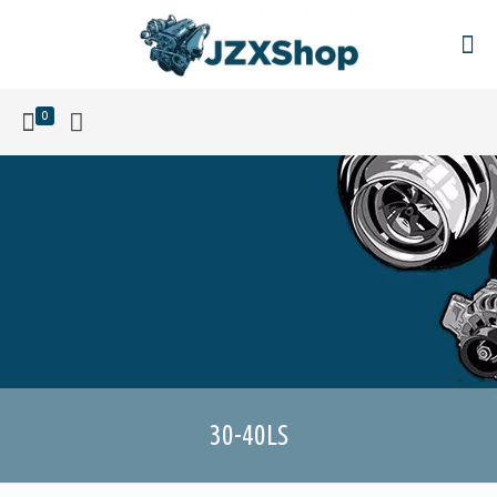
0
30-40LS