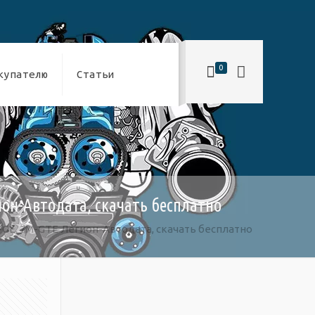
0
купателю
Статьи
гион-Автодата, скачать бесплатно
7M-GE, 7M-GTE Легион-Автодата, скачать бесплатно