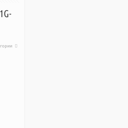
1G-
егории