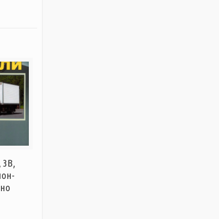
 3B,
ион-
тно