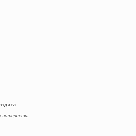
тодата
х интернета.