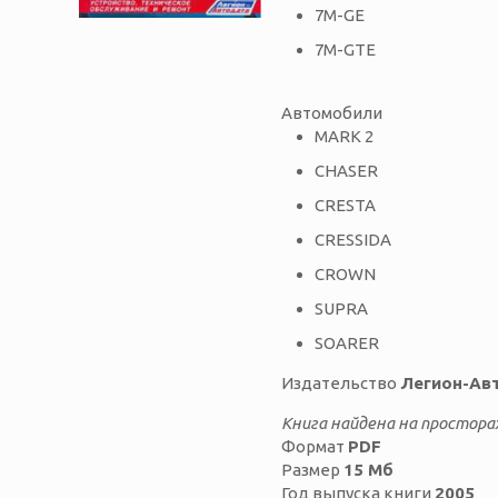
7M-GE
7M-GTE
Автомобили
MARK 2
CHASER
CRESTA
CRESSIDA
CROWN
SUPRA
SOARER
Издательство
Легион-Ав
Книга найдена на простора
Формат
PDF
Размер
15 Мб
Год выпуска книги
2005