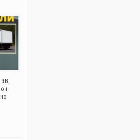
 3B,
ион-
тно