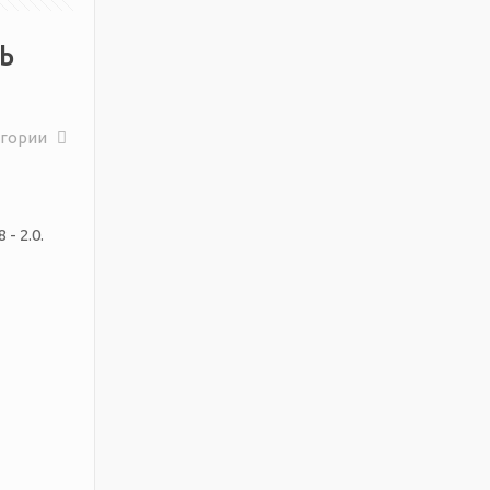
ь
егории
- 2.0.